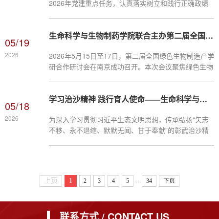
2026年党建重点任务，认真落实树立和践行正确政绩
药、疾病机制、药物研发等多个前沿方向。评审专家针
观学习教育工作，引导学院行政、教辅及辅导员队伍牢
对项目内容提出问题与建议，...
固树立和践行正确政绩观，5月20日，学院党委书记杨
生命科学与生物制药学院联合主办第二届全国绿色生物制造产学研合作研讨会
奇志以“锚定正确政绩坐标 立足岗位实干赋能”为主题，
05/19
面向学院行政管理人员、教辅工作人员及全体辅导员开
2026
2026年5月15日至17日，第二届全国绿色生物制造产学
展专题党课。杨奇志书记围绕深刻理解正确政绩观、对
研合作研讨会在南京成功召开。本次会议聚焦绿色生物
照检视工作偏差、立足岗位躬身实践、校准坐标勇担使
制造产业前沿技术、科研创新转化与人才培养改革，为
命四个方面系统展开。...
全国高校、科研院所与行业企业搭建了高水平交流合作
学习治沙精神 践行育人使命——生命科学与生物制药学院党委开展以“学习治沙精神 践行教育使命”为主题的实践学习暨主题党日活动
平台。我校生命科学与生物制药学院、智慧制药现代产
05/18
业学院作为联合主办单位深度参与，学院院长张嵘带领
2026
为深入学习贯彻习近平生态文明思想，传承弘扬“矢志
十余位骨干教师参会，积极开展学术交流与合作洽谈。
不移、永不退缩、默默无闻、甘于奉献”的彰武治沙精
会议设置了院长论坛、专题学术报告等多项内容。学院
神，5月9日，生命科学与生物制药学院党委由杨奇志书
副院长王淼出席了院长论坛，...
记带队，组织全体教职工赴彰武治沙学校开展以“学习
治沙精神 践行育人使命”为主题的实践学习暨主题党日
活动。上午，全体教职工首先集中观看纪录片《彰武治
...
上页
1
2
3
4
5
34
下页
沙》，影片生动再现了彰武人民七十余载战风沙、筑绿
屏的接续奋斗历程，展现了一代代治沙人“愿以白发换
绿洲”的初心与坚守。...
联系方式 / CONTACT US