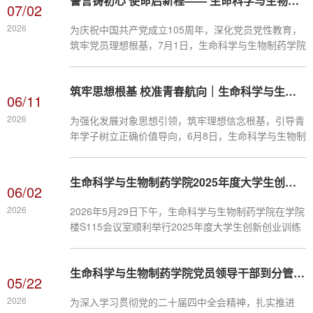
誓言铸初心 使命启新程—— 生命科学与生物制药学院党委举行新党员入党宣誓暨老党员重温入党誓词仪式
作动员讲话，围绕生产实习的整体安排、实习过程中的
07/02
安全注意事项以及实习报告的撰写规范等内容进行了系
2026
为庆祝中国共产党成立105周年，深化党员党性教育，
统培训。他勉励同学们珍惜实习机会，将理论知识与生
筑牢党员理想根基，7月1日，生命科学与生物制药学院
产实践紧密结合，在实习中锤炼专业技能、提升职业素
党委在学院s115会议室隆重举行2026年上半年新党员
养，为未来职业发展打下坚实基础。...
入党宣誓暨老党员重温入党誓词仪式。学院党委委员、
筑牢思想根基 校准青春航向｜生命科学与生物制药学院开展发展对象专题党课
各党支部书记、2026年上半年全体新发展预备党员、
06/11
按期转正党员、师生党员代表参加仪式，部分入党积极
2026
为强化发展对象思想引领，筑牢理想信念根基，引导青
分子代表列席，共同接受庄严的党性洗礼。 仪式在雄
年学子树立正确价值导向，6月8日，生命科学与生物制
壮的《国际歌》声中拉开帷幕。学院党委书记杨奇志同
药学院于“一站式”服务中心会议室开展发展对象专题党
志宣读2026年上半年新发展党员、...
课暨发展对象集中学习研讨。本次党课由学院党委副书
生命科学与生物制药学院2025年度大学生创新创业训练计划项目结题答辩圆满举行
记高志远主讲，全体发展对象参与学习。课上，高志远
06/02
书记围绕树立和践行正确政绩观展开专题讲授。他指
2026
2026年5月29日下午，生命科学与生物制药学院在学院
出，政绩观是立党为公、执政为民的根本性问题，是青
楼S115会议室顺利举行2025年度大学生创新创业训练
年校准人生航向、扣好人生第一粒扣子的必修课。课程
计划项目结题答辩。本次答辩共有51个项目参加，全面
围绕“为民造福是最大政绩”...
展示了学院本科生在创新创业领域的扎实成果。答辩评
生命科学与生物制药学院党员领导干部到分管领域讲授“树立和践行正确政绩观”专题党课
审小组由倪现朴、宾文、陈羽、赵晓云、王彩云五位专
05/22
家组成。各项目负责人围绕研究背景、技术路线、创新
2026
为深入学习贯彻党的二十届四中全会精神，扎实推进
点及取得成果等方面进行了详细汇报，项目涵盖生物医