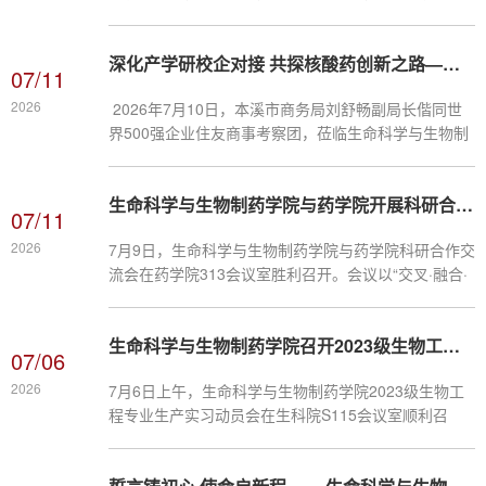
S115会议室召开暑期留校学生安全专题会议。院党委
书记杨奇志、副院长王淼及全体暑期留校研究生参会。
深化产学研校企对接 共探核酸药创新之路——住友商事考察团到访我院开展合作交流
会上，副院长王淼通报了实验室日常检查发现的安全问
07/11
题，对留校学生开展安全警示教育，要求大家引以为
2026
2026年7月10日，本溪市商务局刘舒畅副局长偕同世
戒、严守规范。同时，他明确六项重点安全要求：规范
界500强企业住友商事考察团，莅临生命科学与生物制
压力容器使用存放、严格危化品及试剂闭环管理、排查
药学院走访调研。双方围绕核酸药物研发、产学研成果
整治用电消防隐患、定期维护实验设备并规整科研环
转化、校企联合人才培养等议题开展座谈交流，着力搭
境、...
生命科学与生物制药学院与药学院开展科研合作交流会
建长期稳定的校企合作平台，携手助力生物医药领域创
07/11
新发展。会议伊始，王淼副院长首先代表院校对考察团
2026
7月9日，生命科学与生物制药学院与药学院科研合作交
一行的到访表示热烈欢迎，对本溪商务局在积极推动药
流会在药学院313会议室胜利召开。会议以“交叉·融合·
企合作方面的贡献表示衷心感谢，并向来访嘉宾详细介
攻关”为主题，聚焦生物医药、药物研发、靶向治疗等
绍了院校发展沿革、学科建设布局与重点科研方向，...
前沿领域，搭建两院学术互通、资源共享、合作共赢的
生命科学与生物制药学院召开2023级生物工程专业生产实习动员会
交流平台。药学院副院长毛玉玲、生命科学与生物制药
07/06
学院副院长王淼及两院十余名青年教师代表参会，开展
2026
7月6日上午，生命科学与生物制药学院2023级生物工
学术交流与合作对接。本次会议由毛玉玲副院长主持，
程专业生产实习动员会在生科院S115会议室顺利召
两院副院长分别介绍学院科研布局、特色方向、平台资
开。学院教学副院长倪现朴、实习指导教师及2023级
源及成果积累，为精准对接、...
生物工程专业58名学生参加了本次会议。会上，倪现朴